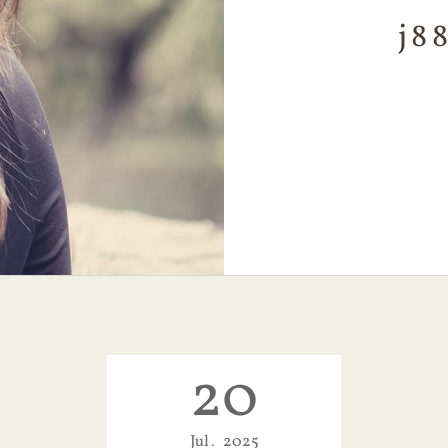
j8
20
Jul
2025